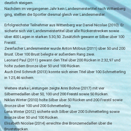
deutlich steigern.
Nachdem im vergangenen Jahr kein Landesmeistertitel nach Wittenberg
ging, stellten die Sportler diesmal gleich vier Landesmeister.
Erfolgreichster Teilnehmer aus Wittenberg war Daniel Nicolae (2010). Er
sicherte sich vier Landesmeistertitel über alle Rückenstrecken sowie
über 400 Lagen in starken 5:30,50. Zusätzlich gewann er Silber über 100
Freistil.
Zweifacher Landesmeister wurde Anton Möbius (2011) über 50 und 200
Brust. Über 100 Brust belegte er außerdem Rang zwei.
Leonard Paul (2011) gewann den Titel über 200 Rücken in 2:32,97 und
holte zudem Bronze über 50 und 100 Rücken.
Auch Emil Schmidt (2013) konnte sich einen Titel über 100 Schmetterling
in 1:25,46 sichern.
Weitere starke Leistungen zeigte Anni Bohne (2017) mit vier
Silbermedaillen über 50, 100 und 200 Freistil sowie 50 Rücken.
Niklas Winter (2010) holte Silber über 50 Rücken und 200 Freistil sowie
Bronze über 100 und 200 Schmetterling.
Lena Winter (2012) sicherte sich Silber über 200 Schmetterling sowie
Bronze über 50 und 100 Rücken.
Elisabeth Nicolae (2014) erreichte drei Bronzemedaillen über die
Bruststrecken.